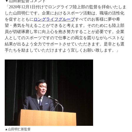
▼山田新監督コメント
「2020年12月1日付けでロングライフ陸上部の監督を拝命いたしま
した山田明仁です。企業におけるスポーツ活動は、職場の活性化
を促すとともに
ロングライフグループ
すべてのお客様に夢や希
望・勇気を与えることができると考えます。そのためにも陸上部
員が切磋琢磨し常に向上心を抱き努力することが必要です。企業
人としてのスポーツですので仕事との両立を図りながらベストな
結果が出るよう全力でサポートさせていただきます。是非とも選
手たちを励ましていただけますよう宜しくお願い致します。」
▲山田明仁新監督