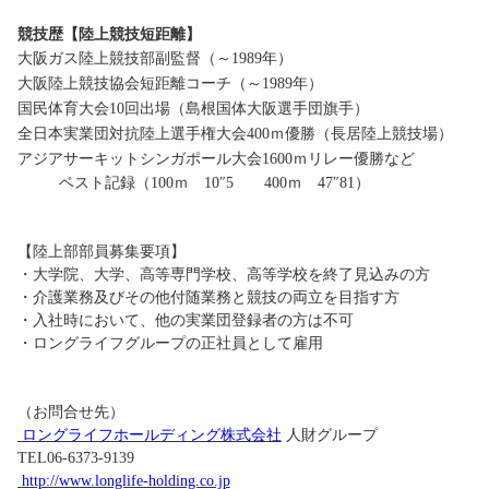
競技歴【陸上競技短距離】
大阪ガス陸上競技部副監督（～1989年）
大阪陸上競技協会短距離コーチ（～1989年）
国民体育大会10回出場（島根国体大阪選手団旗手）
全日本実業団対抗陸上選手権大会400ｍ優勝（長居陸上競技場）
アジアサーキットシンガポール大会1600ｍリレー優勝など
ベスト記録（100ｍ 10″5 400ｍ 47″81）
【陸上部部員募集要項】
・大学院、大学、高等専門学校、高等学校を終了見込みの方
・介護業務及びその他付随業務と競技の両立を目指す方
・入社時において、他の実業団登録者の方は不可
・ロングライフグループの正社員として雇用
（お問合せ先）
ロングライフホールディング株式会社
人財グループ
TEL06-6373-9139
http://www.longlife-holding.co.jp