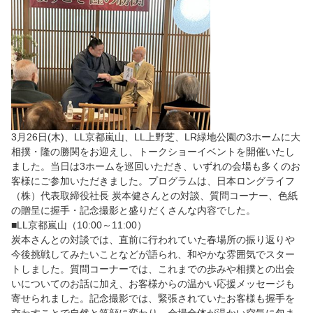
3月26日(木)、LL京都嵐山、LL上野芝、LR緑地公園の3ホームに大
相撲・隆の勝関をお迎えし、トークショーイベントを開催いたし
ました。当日は3ホームを巡回いただき、いずれの会場も多くのお
客様にご参加いただきました。プログラムは、日本ロングライフ
（株）代表取締役社長 炭本健さんとの対談、質問コーナー、色紙
の贈呈に握手・記念撮影と盛りだくさんな内容でした。
■LL京都嵐山（10:00～11:00）
炭本さんとの対談では、直前に行われていた春場所の振り返りや
今後挑戦してみたいことなどが語られ、和やかな雰囲気でスター
トしました。質問コーナーでは、これまでの歩みや相撲との出会
いについてのお話に加え、お客様からの温かい応援メッセージも
寄せられました。記念撮影では、緊張されていたお客様も握手を