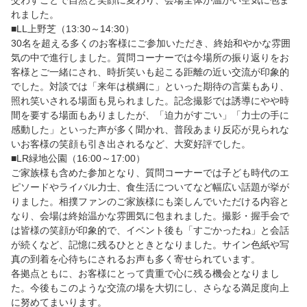
交わすことで自然と笑顔に変わり、会場全体が温かい空気に包ま
れました。
■LL上野芝（13:30～14:30）
30名を超える多くのお客様にご参加いただき、終始和やかな雰囲
気の中で進行しました。質問コーナーでは今場所の振り返りをお
客様とご一緒にされ、時折笑いも起こる距離の近い交流が印象的
でした。対談では「来年は横綱に」といった期待の言葉もあり、
照れ笑いされる場面も見られました。記念撮影では誘導にやや時
間を要する場面もありましたが、「迫力がすごい」「力士の手に
感動した」といった声が多く聞かれ、普段あまり反応が見られな
いお客様の笑顔も引き出されるなど、大変好評でした。
■LR緑地公園（16:00～17:00）
ご家族様も含めた参加となり、質問コーナーでは子ども時代のエ
ピソードやライバル力士、食生活についてなど幅広い話題が挙が
りました。相撲ファンのご家族様にも楽しんでいただける内容と
なり、会場は終始温かな雰囲気に包まれました。撮影・握手会で
は皆様の笑顔が印象的で、イベント後も「すごかったね」と会話
が続くなど、記憶に残るひとときとなりました。サイン色紙や写
真の到着を心待ちにされるお声も多く寄せられています。
各拠点ともに、お客様にとって貴重で心に残る機会となりまし
た。今後もこのような交流の場を大切にし、さらなる満足度向上
に努めてまいります。