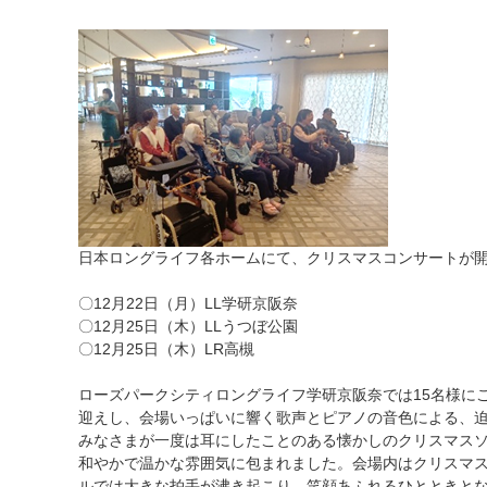
日本ロングライフ各ホームにて、クリスマスコンサートが
〇12月22日（月）LL学研京阪奈
〇12月25日（木）LLうつぼ公園
〇12月25日（木）LR高槻
ローズパークシティロングライフ学研京阪奈では15名様に
迎えし、会場いっぱいに響く歌声とピアノの音色による、
みなさまが一度は耳にしたことのある懐かしのクリスマス
和やかで温かな雰囲気に包まれました。会場内はクリスマ
ルでは大きな拍手が沸き起こり、笑顔あふれるひとときと