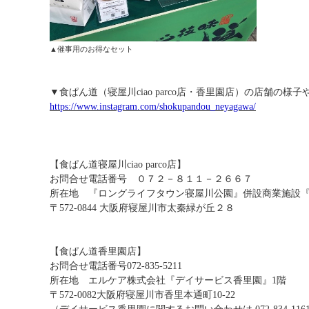
▲催事用のお得なセット
▼食ぱん道（寝屋川ciao parco店・香里園店）の店舗
https://www.instagram.com/shokupandou_neyagawa/
【食ぱん道寝屋川ciao parco店】
お問合せ電話番号 ０７２－８１１－２６６７
所在地 『ロングライフタウン寝屋川公園』併設商業施設『ciao
〒572-0844 大阪府寝屋川市太秦緑が丘２８
【食ぱん道香里園店】
お問合せ電話番号072-835-5211
所在地 エルケア株式会社『デイサービス香里園』1階
〒572-0082大阪府寝屋川市香里本通町10-22