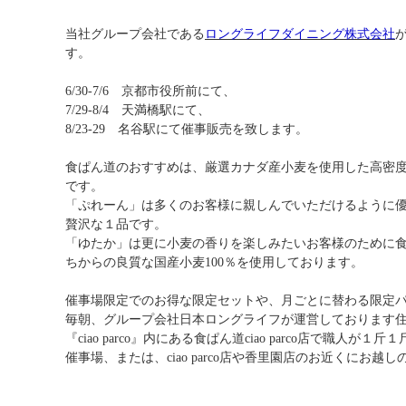
当社グループ会社である
ロングライフダイニング株式会社
す。
6/30-7/6 京都市役所前にて、
7/29-8/4 天満橋駅にて、
8/23-29 名谷駅にて催事販売を致します。
食ぱん道のおすすめは、厳選カナダ産小麦を使用した高密
です。
「ぷれーん」は多くのお客様に親しんでいただけるように
贅沢な１品です。
「ゆたか」は更に小麦の香りを楽しみたいお客様のために
ちからの良質な国産小麦100％を使用しております。
催事場限定でのお得な限定セットや、月ごとに替わる限定
毎朝、グループ会社日本ロングライフが運営しております
『ciao parco』
内にある
食ぱん道ciao parco
店で職人が１斤１
催事場、または、ciao parco店や香里園店のお近くにお