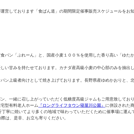
が運営しております「食ぱん道」の期間限定催事販売スケジュールをお
度食パン「ぷれーん」と、国産小麦１００％を使用した香り高い「ゆた
優しい甘みを持たせております。カナダ産高級小麦の中心部のみを抽出
食パン上級者向けとして焼き上げております。長野県産ゆめかおりと、
パン、一緒に召し上がっていただく低糖度高級ジャムもご用意致してお
住宅型有料老人ホーム
『ロングライフタウン寝屋川公園』
に併設された
斤丁寧に焼いてより多くの地域で味わっていただくために催事場に運ん
越しの際は、是非、お立ち寄りください。